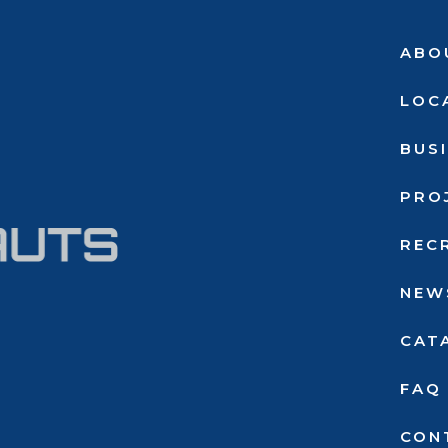
ABO
LOC
BUS
PRO
REC
NEW
CAT
FAQ
CON