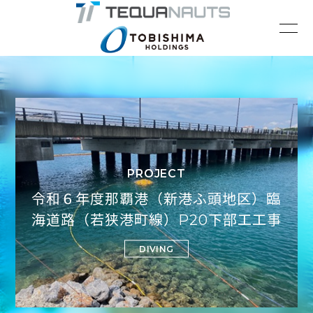
PROJECT
令和６年度那覇港（新港ふ頭地区）臨
海道路（若狭港町線）P20下部工工事
DIVING