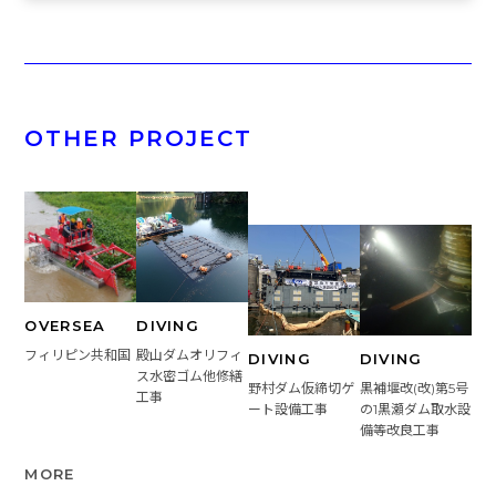
OTHER PROJECT
OVERSEA
DIVING
フィリピン共和国
殿山ダムオリフィ
DIVING
DIVING
ス水密ゴム他修繕
野村ダム仮締切ゲ
黒補堰改(改)第5号
工事
ート設備工事
の1黒瀬ダム取水設
備等改良工事
MORE